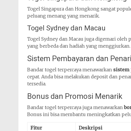
Togel Singapura dan Hongkong sangat popule
peluang menang yang menarik.
Togel Sydney dan Macau
Togel Sydney dan Macau juga digemari oleh 
yang berbeda dan hadiah yang menggiurkan.
Sistem Pembayaran dan Penar
Bandar togel terpercaya menawarkan
sistem
cepat. Anda bisa melakukan deposit dan pen
tersedia.
Bonus dan Promosi Menarik
Bandar togel terpercaya juga menawarkan
bo
Bonus ini bisa membantu meningkatkan pel
Fitur
Deskripsi