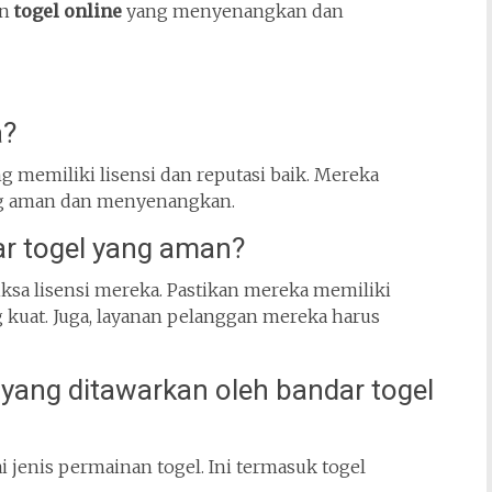
in
togel online
yang menyenangkan dan
a?
g memiliki lisensi dan reputasi baik. Mereka
g aman dan menyenangkan.
r togel yang aman?
ksa lisensi mereka. Pastikan mereka memiliki
 kuat. Juga, layanan pelanggan mereka harus
 yang ditawarkan oleh bandar togel
 jenis permainan togel. Ini termasuk togel