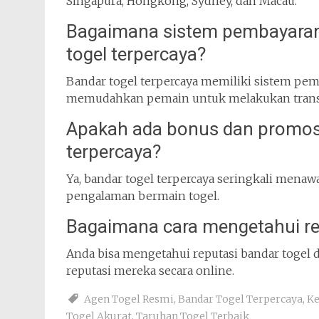
Singapura, Hongkong, Sydney, dan Macau.
Bagaimana sistem pembayaran
togel terpercaya?
Bandar togel terpercaya memiliki sistem pe
memudahkan pemain untuk melakukan trans
Apakah ada bonus dan promosi
terpercaya?
Ya, bandar togel terpercaya seringkali mena
pengalaman bermain togel.
Bagaimana cara mengetahui re
Anda bisa mengetahui reputasi bandar togel 
reputasi mereka secara online.
Agen Togel Resmi
,
Bandar Togel Terpercaya
,
Ke
Togel Akurat
,
Taruhan Togel Terbaik