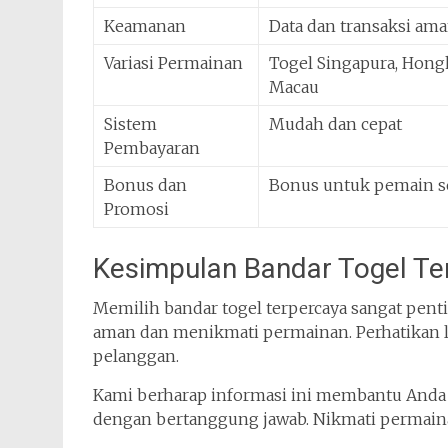
Keamanan
Data dan transaksi am
Variasi Permainan
Togel Singapura, Hong
Macau
Sistem
Mudah dan cepat
Pembayaran
Bonus dan
Bonus untuk pemain s
Promosi
Kesimpulan Bandar Togel Te
Memilih bandar togel terpercaya sangat pen
aman dan menikmati permainan. Perhatikan li
pelanggan.
Kami berharap informasi ini membantu Anda 
dengan bertanggung jawab. Nikmati permain