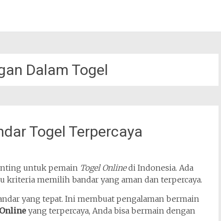
gan Dalam Togel
dar Togel Terpercaya
enting untuk pemain
Togel Online
di Indonesia. Ada
u kriteria memilih bandar yang aman dan terpercaya.
ndar yang tepat. Ini membuat pengalaman bermain
 Online
yang terpercaya, Anda bisa bermain dengan