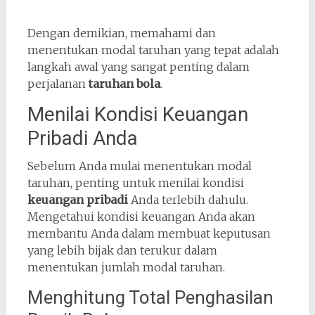
Dengan demikian, memahami dan
menentukan modal taruhan yang tepat adalah
langkah awal yang sangat penting dalam
perjalanan
taruhan bola
.
Menilai Kondisi Keuangan
Pribadi Anda
Sebelum Anda mulai menentukan modal
taruhan, penting untuk menilai kondisi
keuangan pribadi
Anda terlebih dahulu.
Mengetahui kondisi keuangan Anda akan
membantu Anda dalam membuat keputusan
yang lebih bijak dan terukur dalam
menentukan jumlah modal taruhan.
Menghitung Total Penghasilan