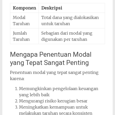
Komponen
Deskripsi
Modal
Total dana yang dialokasikan
Taruhan
untuk taruhan
Jumlah
Sebagian dari modal yang
Taruhan
digunakan per taruhan
Mengapa Penentuan Modal
yang Tepat Sangat Penting
Penentuan modal yang tepat sangat penting
karena:
Memungkinkan pengelolaan keuangan
yang lebih baik
Mengurangi risiko kerugian besar
Meningkatkan kemampuan untuk
melakukan taruhan secara konsisten