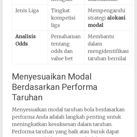
Jenis Liga
Tingkat
Mempengaruhi
kompetisi
strategi
alokasi
liga
modal
Analisis
Pemahaman
Membantu
Odds
tentang
dalam
odds dan
mengidentifikasi
value bet
taruhan bernilai
Menyesuaikan Modal
Berdasarkan Performa
Taruhan
Menyesuaikan modal taruhan bola berdasarkan
performa Anda adalah langkah penting untuk
meningkatkan kesuksesan dalam taruhan.
Performa taruhan yang baik atau buruk dapat