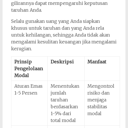
gilirannya dapat mempengaruhi keputusan
taruhan Anda.
Selalu gunakan uang yang Anda siapkan
khusus untuk taruhan dan yang Anda rela
untuk kehilangan, sehingga Anda tidak akan
mengalami kesulitan keuangan jika mengalami
kerugian.
Prinsip
Deskripsi
Manfaat
Pengelolaan
Modal
Aturan Emas
Menentukan
Mengontrol
1-5 Persen
jumlah
risiko dan
taruhan
menjaga
berdasarkan
stabilitas
1-5% dari
modal
total modal