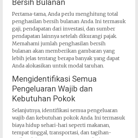
Bersih Bulanan
Pertama-tama, Anda perlu menghitung total
penghasilan bersih bulanan Anda. Ini termasuk
gaji, pendapatan dari investasi, dan sumber
pendapatan lainnya setelah dikurangi pajak.
Memahami jumlah penghasilan bersih
bulanan akan memberikan gambaran yang
lebih jelas tentang berapa banyak yang dapat
Anda alokasikan untuk modal taruhan.
Mengidentifikasi Semua
Pengeluaran Wajib dan
Kebutuhan Pokok
Selanjutnya, identifikasi semua pengeluaran
wajib dan kebutuhan pokok Anda. Ini termasuk
biaya hidup sehari-hari seperti makanan,
tempat tinggal, transportasi, dan tagihan-