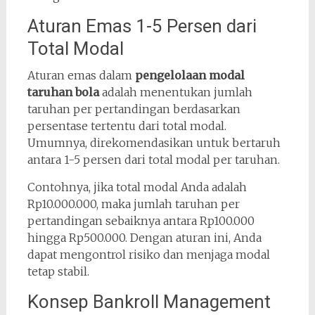
Aturan Emas 1-5 Persen dari
Total Modal
Aturan emas dalam
pengelolaan modal
taruhan bola
adalah menentukan jumlah
taruhan per pertandingan berdasarkan
persentase tertentu dari total modal.
Umumnya, direkomendasikan untuk bertaruh
antara 1-5 persen dari total modal per taruhan.
Contohnya, jika total modal Anda adalah
Rp10.000.000, maka jumlah taruhan per
pertandingan sebaiknya antara Rp100.000
hingga Rp500.000. Dengan aturan ini, Anda
dapat mengontrol risiko dan menjaga modal
tetap stabil.
Konsep Bankroll Management