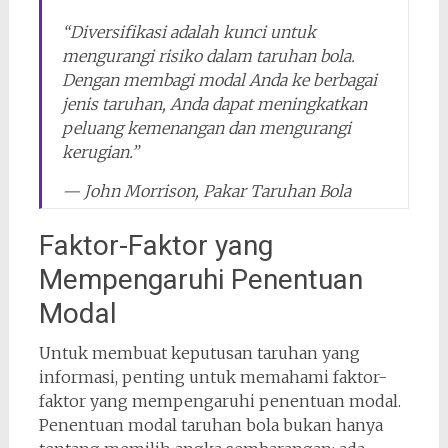
“Diversifikasi adalah kunci untuk
mengurangi risiko dalam taruhan bola.
Dengan membagi modal Anda ke berbagai
jenis taruhan, Anda dapat meningkatkan
peluang kemenangan dan mengurangi
kerugian.”
— John Morrison, Pakar Taruhan Bola
Faktor-Faktor yang
Mempengaruhi Penentuan
Modal
Untuk membuat keputusan taruhan yang
informasi, penting untuk memahami faktor-
faktor yang mempengaruhi penentuan modal.
Penentuan modal taruhan bola bukan hanya