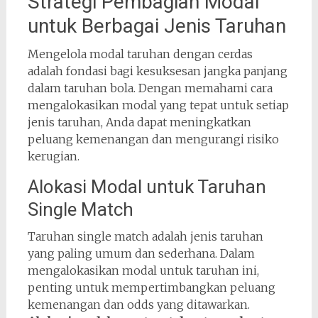
Strategi Pembagian Modal
untuk Berbagai Jenis Taruhan
Mengelola modal taruhan dengan cerdas
adalah fondasi bagi kesuksesan jangka panjang
dalam taruhan bola. Dengan memahami cara
mengalokasikan modal yang tepat untuk setiap
jenis taruhan, Anda dapat meningkatkan
peluang kemenangan dan mengurangi risiko
kerugian.
Alokasi Modal untuk Taruhan
Single Match
Taruhan single match adalah jenis taruhan
yang paling umum dan sederhana. Dalam
mengalokasikan modal untuk taruhan ini,
penting untuk mempertimbangkan peluang
kemenangan dan odds yang ditawarkan.