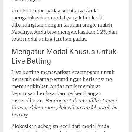
Untuk taruhan parlay, sebaiknya Anda
mengalokasikan modal yang lebih kecil
dibandingkan dengan taruhan single match.
Misalnya, Anda bisa mengalokasikan 1-2% dari
total modal untuk taruhan parlay.
Mengatur Modal Khusus untuk
Live Betting
Live betting menawarkan kesempatan untuk
bertaruh selama pertandingan berlangsung,
memungkinkan Anda untuk membuat
keputusan berdasarkan perkembangan
pertandingan.
Penting untuk memiliki strategi
khusus dalam mengalokasikan modal untuk live
betting
.
Alokasikan sebagian kecil dari modal Anda