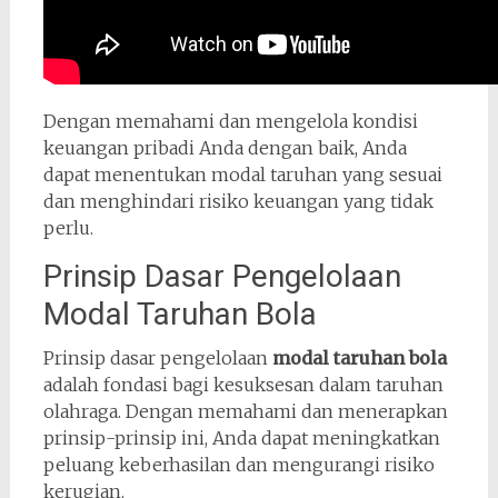
Dengan memahami dan mengelola kondisi
keuangan pribadi Anda dengan baik, Anda
dapat menentukan modal taruhan yang sesuai
dan menghindari risiko keuangan yang tidak
perlu.
Prinsip Dasar Pengelolaan
Modal Taruhan Bola
Prinsip dasar pengelolaan
modal taruhan bola
adalah fondasi bagi kesuksesan dalam taruhan
olahraga. Dengan memahami dan menerapkan
prinsip-prinsip ini, Anda dapat meningkatkan
peluang keberhasilan dan mengurangi risiko
kerugian.