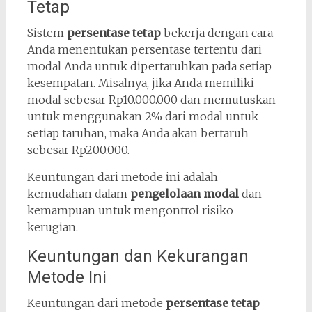
Tetap
Sistem
persentase tetap
bekerja dengan cara
Anda menentukan persentase tertentu dari
modal Anda untuk dipertaruhkan pada setiap
kesempatan. Misalnya, jika Anda memiliki
modal sebesar Rp10.000.000 dan memutuskan
untuk menggunakan 2% dari modal untuk
setiap taruhan, maka Anda akan bertaruh
sebesar Rp200.000.
Keuntungan dari metode ini adalah
kemudahan dalam
pengelolaan modal
dan
kemampuan untuk mengontrol risiko
kerugian.
Keuntungan dan Kekurangan
Metode Ini
Keuntungan dari metode
persentase tetap