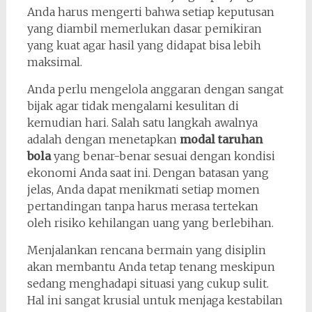
Anda harus mengerti bahwa setiap keputusan
yang diambil memerlukan dasar pemikiran
yang kuat agar hasil yang didapat bisa lebih
maksimal.
Anda perlu mengelola anggaran dengan sangat
bijak agar tidak mengalami kesulitan di
kemudian hari. Salah satu langkah awalnya
adalah dengan menetapkan
modal taruhan
bola
yang benar-benar sesuai dengan kondisi
ekonomi Anda saat ini. Dengan batasan yang
jelas, Anda dapat menikmati setiap momen
pertandingan tanpa harus merasa tertekan
oleh risiko kehilangan uang yang berlebihan.
Menjalankan rencana bermain yang disiplin
akan membantu Anda tetap tenang meskipun
sedang menghadapi situasi yang cukup sulit.
Hal ini sangat krusial untuk menjaga kestabilan