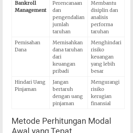
Bankroll
Perencanaan
Membantu
Management
dan
disiplin dan
pengendalian
analisis
jumlah
performa
taruhan
taruhan
Pemisahan
Memisahkan
Menghindari
Dana
dana taruhan
risiko
dari
keuangan
keuangan
yang lebih
pribadi
besar
Hindari Uang
Jangan
Mengurangi
Pinjaman
bertaruh
risiko
dengan uang
kerugian
pinjaman
finansial
Metode Perhitungan Modal
Awal yang Tepat